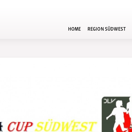
HOME
REGION SÜDWEST
Veranstaltungskalender
n der DLO
Regionsvorstand
Regionsrekordli
Rahmenterminplan
Kampfrichterbeauftragte
Regionsbestenli
Terminplan der Region
Südwest
Vereine
Bestenlisten-Ar