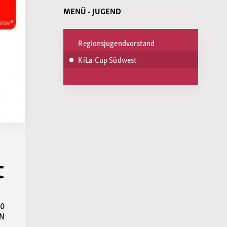
MENÜ - JUGEND
Regionsjugendvorstand
KiLa-Cup Südwest
t
00
NN