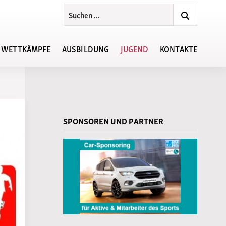
WETTKÄMPFE
AUSBILDUNG
JUGEND
KONTAKTE
Ansprechpartner
Regionsjugendvorstand
sten
Lehrgänge im Jahr 2026
KiLa-Cup Südwest
SPONSOREN UND PARTNER
ste
Lehrgänge in der Region
chiv