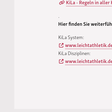
KiLa - Regeln in aller
.
Hier finden Sie weiterfü
KiLa System:
www.leichtathletik.de
KiLa Disziplinen:
www.leichtathletik.de