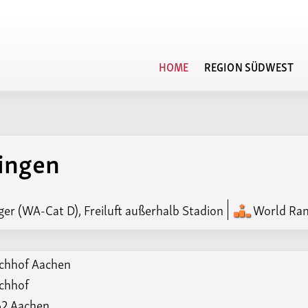
HOME
REGION SÜDWEST
Veranstaltungskalender
ingen
n der DLO
Regionsvorstand
Regionsrekordli
Rahmenterminplan
Kampfrichterbeauftragte
Regionsbestenli
Terminplan der Region
Südwest
Vereine
Bestenlisten-Ar
ger (WA-Cat D), Freiluft außerhalb Stadion
World Ran
chhof Aachen
chhof
2 Aachen