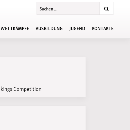
WETTKÄMPFE
AUSBILDUNG
JUGEND
KONTAKTE
Ansprechpartner
Regionsjugendvorstand
sten
Lehrgänge im Jahr 2026
KiLa-Cup Südwest
ste
Lehrgänge in der Region
chiv
kings Competition