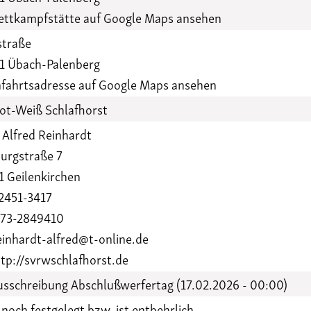
ttkampfstätte auf Google Maps ansehen
straße
1 Übach-Palenberg
fahrtsadresse auf Google Maps ansehen
ot-Weiß Schlafhorst
 Alfred Reinhardt
urgstraße 7
1 Geilenkirchen
2451-3417
73-2849410
inhardt-alfred@t-online.de
tp://svrwschlafhorst.de
sschreibung Abschlußwerfertag (17.02.2026 - 00:00)
 noch festgelegt bzw. ist entbehrlich