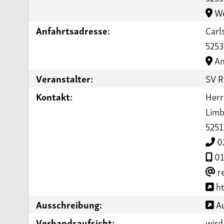
We
Anfahrtsadresse:
Carl
5253
An
Veranstalter:
SV R
Kontakt:
Herr
Limb
5251
0
01
re
ht
Ausschreibung:
Au
Verbandsaufsicht:
wird