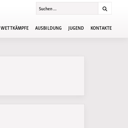
WETTKÄMPFE
AUSBILDUNG
JUGEND
KONTAKTE
Ansprechpartner
Regionsjugendvorstand
sten
Lehrgänge im Jahr 2026
KiLa-Cup Südwest
ste
Lehrgänge in der Region
chiv