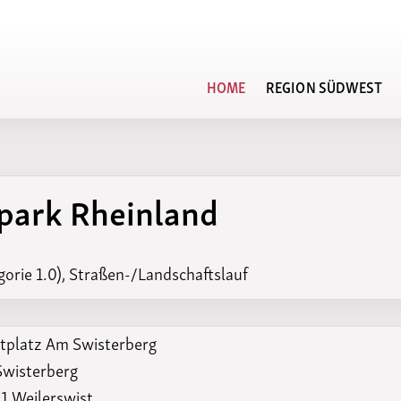
HOME
REGION SÜDWEST
Veranstaltungskalender
rpark Rheinland
n der DLO
Regionsvorstand
Regionsrekordli
Rahmenterminplan
Kampfrichterbeauftragte
Regionsbestenli
Terminplan der Region
Südwest
Vereine
Bestenlisten-Ar
orie 1.0), Straßen-/Landschaftslauf
tplatz Am Swisterberg
wisterberg
1 Weilerswist